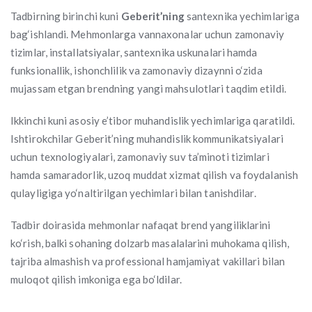
Tadbirning birinchi kuni
Geberit’ning
santexnika yechimlariga
bag‘ishlandi. Mehmonlarga vannaxonalar uchun zamonaviy
tizimlar, installatsiyalar, santexnika uskunalari hamda
funksionallik, ishonchlilik va zamonaviy dizaynni o‘zida
mujassam etgan brendning yangi mahsulotlari taqdim etildi.
Ikkinchi kuni asosiy e’tibor muhandislik yechimlariga qaratildi.
Ishtirokchilar Geberit’ning muhandislik kommunikatsiyalari
uchun texnologiyalari, zamonaviy suv ta’minoti tizimlari
hamda samaradorlik, uzoq muddat xizmat qilish va foydalanish
qulayligiga yo‘naltirilgan yechimlari bilan tanishdilar.
Tadbir doirasida mehmonlar nafaqat brend yangiliklarini
ko‘rish, balki sohaning dolzarb masalalarini muhokama qilish,
tajriba almashish va professional hamjamiyat vakillari bilan
muloqot qilish imkoniga ega bo‘ldilar.