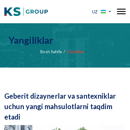
UZ
Yangiliklar
Bosh Sahifa
Yangiliklar
Geberit dizaynerlar va santexniklar
uchun yangi mahsulotlarni taqdim
etadi