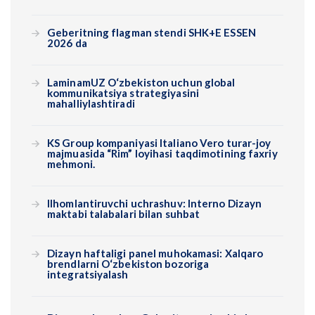
Geberitning flagman stendi SHK+E ESSEN
2026 da
LaminamUZ O‘zbekiston uchun global
kommunikatsiya strategiyasini
mahalliylashtiradi
KS Group kompaniyasi Italiano Vero turar-joy
majmuasida “Rim” loyihasi taqdimotining faxriy
mehmoni.
Ilhomlantiruvchi uchrashuv: Interno Dizayn
maktabi talabalari bilan suhbat
Dizayn haftaligi panel muhokamasi: Xalqaro
brendlarni O‘zbekiston bozoriga
integratsiyalash