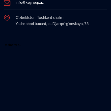
info@ksgroup.uz
O‘zbekiston, Toshkent shahri
Yashnobod tumani, st. Djarqo'rg'onskaya, 78
loading map...