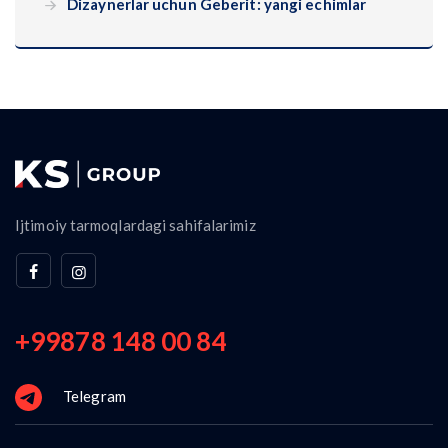
Dizaynerlar uchun Geberit: yangi echimlar
Ijtimoiy tarmoqlardagi sahifalarimiz
+99878 148 00 84
Telegram