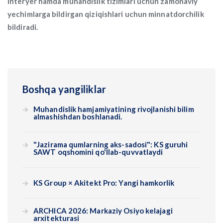
interyer hamda muhandislik tizimlari uchun zamonaviy
yechimlarga bildirgan qiziqishlari uchun minnatdorchilik
bildiradi.
Boshqa yangiliklar
Muhandislik hamjamiyatining rivojlanishi bilim
almashishdan boshlanadi.
"Jazirama qumlarning aks-sadosi": KS guruhi
SAWT oqshomini qo'llab-quvvatlaydi
KS Group × Akitekt Pro: Yangi hamkorlik
ARCHICA 2026: Markaziy Osiyo kelajagi
arxitekturasi