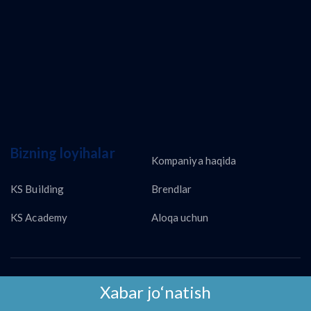
Bizning loyihalar
Kompaniya haqida
KS Building
Brendlar
KS Academy
Aloqa uchun
Copyright © KS LUX INTERTRADING 2026
Xabar jo‘natish