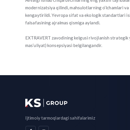
Avvalgi ishlab chiqaruvchilarning eng yaxshi tajribalar
modernizatsiya qilindi, mahsulotlarning o‘lchamlari va 
kengaytirildi. Yevropa sifat va ekologik standartlari i
falsafasining ajralmas qismiga aylandi.
EXTRAVERT zavodining kelgusi rivojlanish strategik yo
mas’uliyat) konsepsiyasi belgilangandir.
Ijtimoiy tarmoqlardagi sahifalarimiz