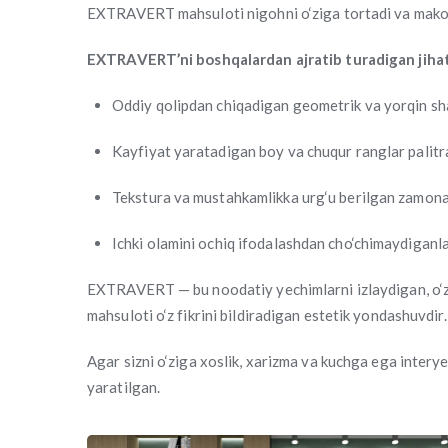
EXTRAVERT mahsuloti nigohni o‘ziga tortadi va makon
EXTRAVERT’ni boshqalardan ajratib turadigan jihat
Oddiy qolipdan chiqadigan geometrik va yorqin sha
Kayfiyat yaratadigan boy va chuqur ranglar palitr
Tekstura va mustahkamlikka urg‘u berilgan zamona
Ichki olamini ochiq ifodalashdan cho‘chimaydiganla
EXTRAVERT — bu noodatiy yechimlarni izlaydigan, o‘zig
mahsuloti o‘z fikrini bildiradigan estetik yondashuvdir.
Agar sizni o‘ziga xoslik, xarizma va kuchga ega intery
yaratilgan.