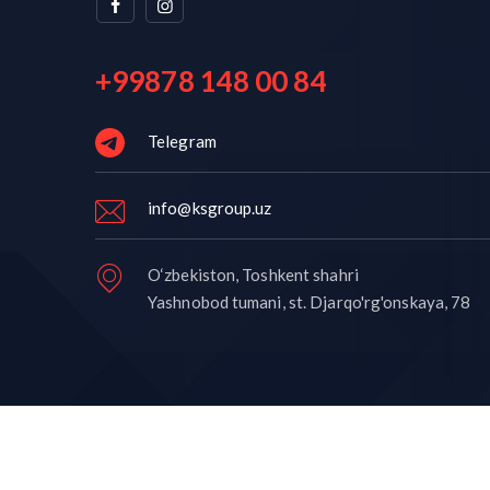
+99878 148 00 84
Telegram
info@ksgroup.uz
O‘zbekiston, Toshkent shahri
Yashnobod tumani, st. Djarqo'rg'onskaya, 78