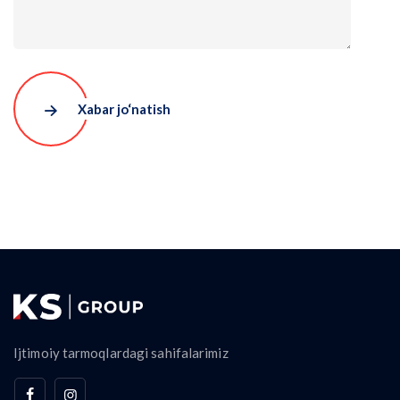
Xabar jo‘natish
Ijtimoiy tarmoqlardagi sahifalarimiz