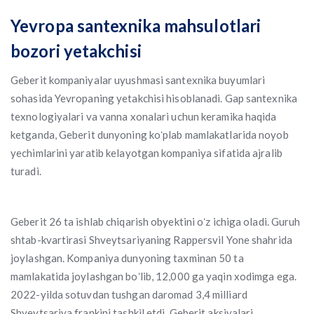
Yevropa santexnika mahsulotlari
bozori yetakchisi
Geberit kompaniyalar uyushmasi santexnika buyumlari
sohasida Yevropaning yetakchisi hisoblanadi. Gap santexnika
texnologiyalari va vanna xonalari uchun keramika haqida
ketganda, Geberit dunyoning koʻplab mamlakatlarida noyob
yechimlarini yaratib kelayotgan kompaniya sifatida ajralib
turadi.
Geberit 26 ta ishlab chiqarish obyektini oʻz ichiga oladi. Guruh
shtab-kvartirasi Shveytsariyaning Rappersvil Yone shahrida
joylashgan. Kompaniya dunyoning taxminan 50 ta
mamlakatida joylashgan boʻlib, 12,000 ga yaqin xodimga ega.
2022-yilda sotuvdan tushgan daromad 3,4 milliard
Shveytsariya frankini tashkil etdi. Geberit aksiyalari