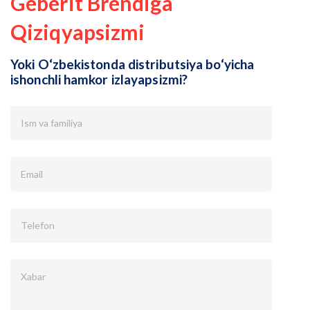
Geberit Brendiga
Qiziqyapsizmi
Yoki O‘zbekistonda distributsiya bo‘yicha
ishonchli hamkor izlayapsizmi?