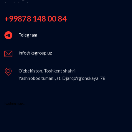
+99878 148 00 84
Telegram
info@ksgroup.uz
O‘zbekiston, Toshkent shahri
Yashnobod tumani, st. Djarqo'rg'onskaya, 78
loading map...