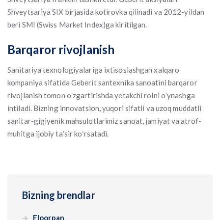
Shveytsariya SIX birjasida kotirovka qilinadi va 2012-yildan
beri SMI (Swiss Market Index)ga kiritilgan.
Barqaror rivojlanish
Sanitariya texnologiyalariga ixtisoslashgan xalqaro
kompaniya sifatida Geberit santexnika sanoatini barqaror
rivojlanish tomon oʻzgartirishda yetakchi rolni oʻynashga
intiladi. Bizning innovatsion, yuqori sifatli va uzoq muddatli
sanitar-gigiyenik mahsulotlarimiz sanoat, jamiyat va atrof-
muhitga ijobiy taʼsir koʻrsatadi.
Bizning brendlar
Floorpan