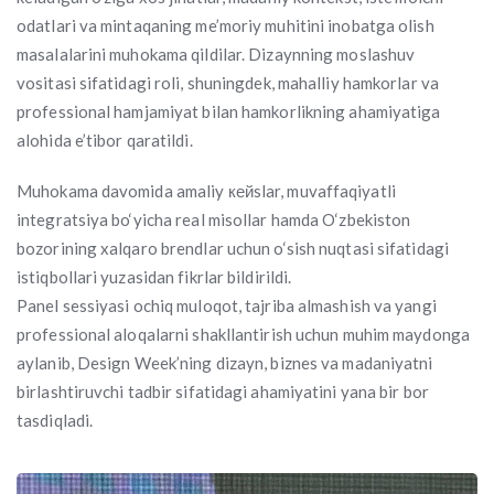
odatlari va mintaqaning me’moriy muhitini inobatga olish
masalalarini muhokama qildilar. Dizaynning moslashuv
vositasi sifatidagi roli, shuningdek, mahalliy hamkorlar va
professional hamjamiyat bilan hamkorlikning ahamiyatiga
alohida e’tibor qaratildi.
Muhokama davomida amaliy кейslar, muvaffaqiyatli
integratsiya bo‘yicha real misollar hamda O‘zbekiston
bozorining xalqaro brendlar uchun o‘sish nuqtasi sifatidagi
istiqbollari yuzasidan fikrlar bildirildi.
Panel sessiyasi ochiq muloqot, tajriba almashish va yangi
professional aloqalarni shakllantirish uchun muhim maydonga
aylanib, Design Week’ning dizayn, biznes va madaniyatni
birlashtiruvchi tadbir sifatidagi ahamiyatini yana bir bor
tasdiqladi.