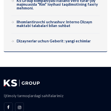
KS Group kompaniyasi Italiano Vero turar-joy
majmuasida “Rim” loyihasi taqdimotining faxriy
mehmoni.
Ilhomlantiruvchi uchrashuv: Interno Dizayn
maktabi talabalari bilan suhbat
Dizaynerlar uchun Geberit: yangi echimlar
Ijtimoiy tarmoqlardagi sahifalarimiz