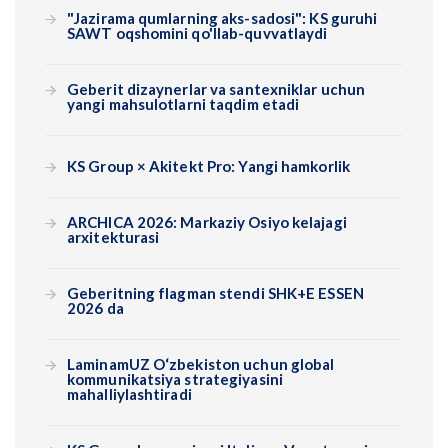
"Jazirama qumlarning aks-sadosi": KS guruhi
SAWT oqshomini qo'llab-quvvatlaydi
Geberit dizaynerlar va santexniklar uchun
yangi mahsulotlarni taqdim etadi
KS Group × Akitekt Pro: Yangi hamkorlik
ARCHICA 2026: Markaziy Osiyo kelajagi
arxitekturasi
Geberitning flagman stendi SHK+E ESSEN
2026 da
LaminamUZ O‘zbekiston uchun global
kommunikatsiya strategiyasini
mahalliylashtiradi