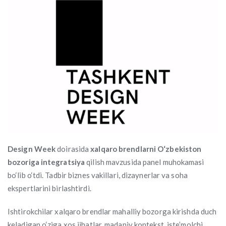
Design Week
doirasida
xalqaro brendlarni O‘zbekiston
bozoriga integratsiya
qilish mavzusida panel muhokamasi
bo‘lib o‘tdi. Tadbir biznes vakillari, dizaynerlar va soha
ekspertlarini birlashtirdi.
Ishtirokchilar xalqaro brendlar mahalliy bozorga kirishda duch
keladigan o‘ziga xos jihatlar, madaniy kontekst, iste’molchi