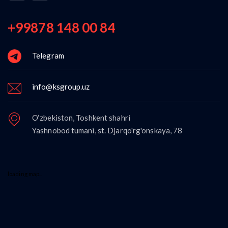
+99878 148 00 84
Telegram
info@ksgroup.uz
O‘zbekiston, Toshkent shahri
Yashnobod tumani, st. Djarqo'rg'onskaya, 78
loading map...