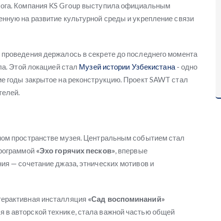
лога. Компания KS Group выступила официальным
енную на развитие культурной среды и укрепление связи
 проведения держалось в секрете до последнего момента
ла. Этой локацией стал
Музей истории Узбекистана
- одно
ие годы закрытое на реконструкцию. Проект SAWT стал
телей.
мом пространстве музея. Центральным событием стал
программой
«Эхо горячих песков»
, впервые
ия — сочетание джаза, этнических мотивов и
терактивная инсталляция
«Сад воспоминаний»
 в авторской технике, стала важной частью общей