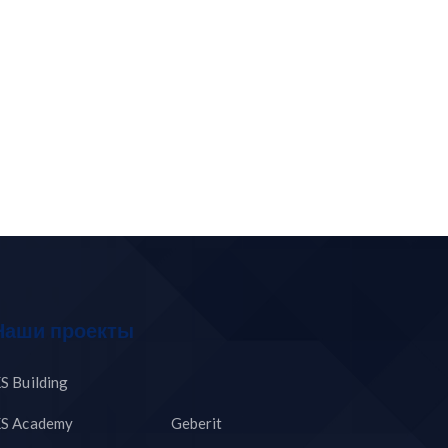
Наши проекты
S Building
S Academy
Geberit