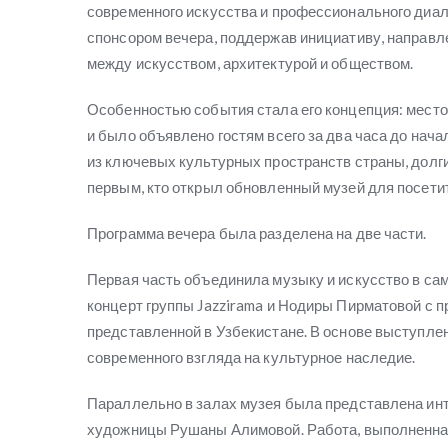
современного искусства и профессионального диа
спонсором вечера, поддержав инициативу, направл
между искусством, архитектурой и обществом.
Особенностью события стала его концепция: место
и было объявлено гостям всего за два часа до нача
из ключевых культурных пространств страны, долг
первым, кто открыл обновленный музей для посети
Программа вечера была разделена на две части.
Первая часть объединила музыку и искусство в са
концерт группы Jazzirama и Нодиры Пирматовой с 
представленной в Узбекистане. В основе выступлен
современного взгляда на культурное наследие.
Параллельно в залах музея была представлена ин
художницы Рушаны Алимовой. Работа, выполненная