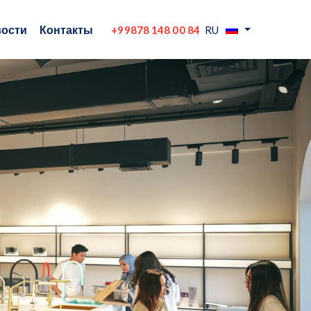
ости
Контакты
+99878 148 00 84
RU