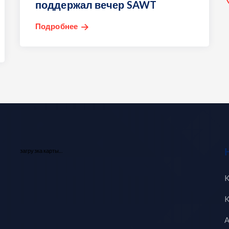
поддержал вечер SAWT
Подробнее
загрузка карты...
K
K
A