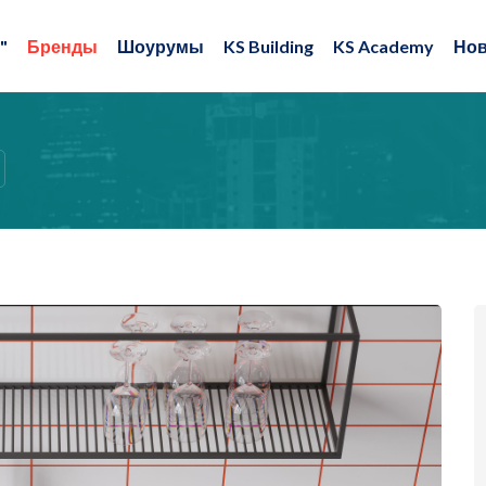
"
Бренды
Шоурумы
KS Building
KS Academy
Нов