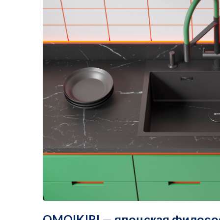
OMOIKIRI — японская филосо