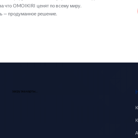
за что OMOIKIRI ценят по всему миру.
ль — продуманное решение.
загрузка карты...
K
K
A