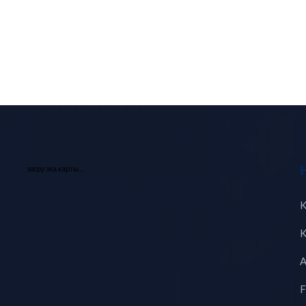
загрузка карты...
K
K
A
F