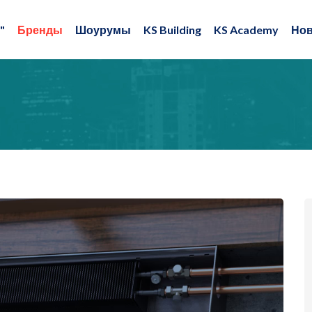
"
Бренды
Шоурумы
KS Building
KS Academy
Нов