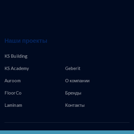
Наши проекты
KS Building
KS Academy
Geberit
Auroom
О компании
FloorCo
Бренды
Laminam
Контакты
Copyright © KS LUX INTERTRADING 2026