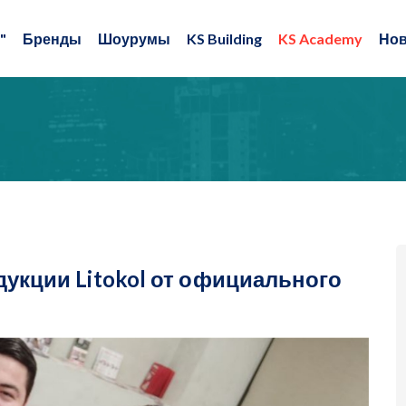
"
Бренды
Шоурумы
KS Building
KS Academy
Нов
укции Litokol от официального