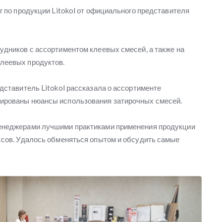
г по продукции Litokol от официального представителя
удников с ассортиментом клеевых смесей, а также на
леевых продуктов.
едставитель Litokol рассказала о ассортименте
рированы нюансы использования затирочных смесей.
менеджерами лучшими практиками применения продукции
ессов. Удалось обменяться опытом и обсудить самые