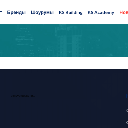
"
Бренды
Шоурумы
KS Building
KS Academy
Нов
загрузка карты...
K
K