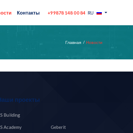
ости
Контакты
+99878 148 00 84
RU
Главная
Новости
Наши проекты
S Building
S Academy
Geberit