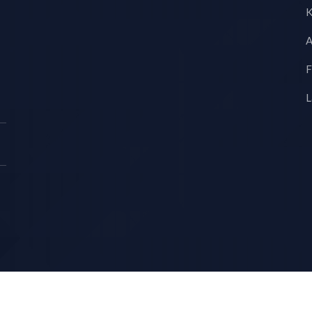
K
A
F
L
Copyright © KS LUX INTERTRADING 2026