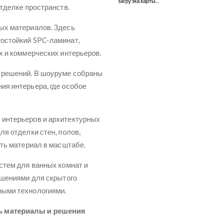
загрузка карты...
тделке пространств.
ых материалов. Здесь
остойкий SPC-ламинат,
х и коммерческих интерьеров.
 решений. В шоуруме собраны
я интерьера, где особое
интерьеров и архитектурных
я отделки стен, полов,
ить материал в масштабе.
стем для ванных комнат и
ешениями для скрытого
ными технологиями.
ь материалы и решения