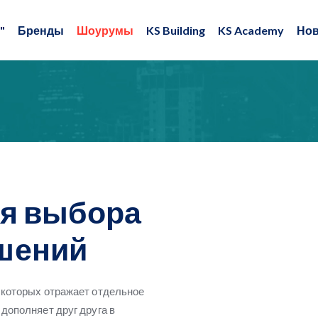
"
Бренды
Шоурумы
KS Building
KS Academy
Нов
ля выбора
шений
 которых отражает отдельное
дополняет друг друга в