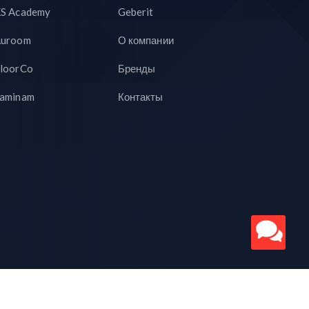
S Academy
Geberit
uroom
О компании
loorCo
Бренды
aminam
Контакты