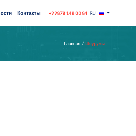
ости
Контакты
+99878 148 00 84
RU
Главная
Шоурумы