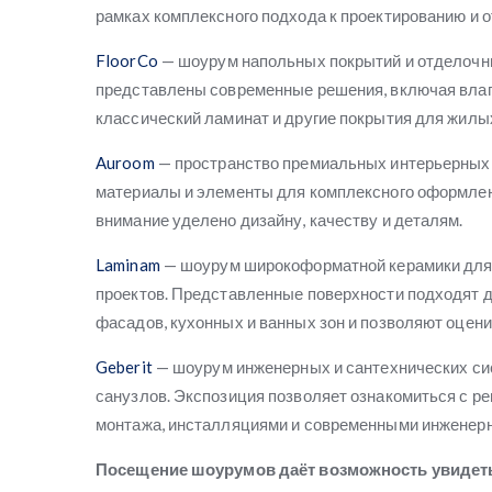
рамках комплексного подхода к проектированию и о
FloorCo
— шоурум напольных покрытий и отделочн
представлены современные решения, включая влаг
классический ламинат и другие покрытия для жилы
Auroom
— пространство премиальных интерьерных
материалы и элементы для комплексного оформлени
внимание уделено дизайну, качеству и деталям.
Laminam
— шоурум широкоформатной керамики для 
проектов. Представленные поверхности подходят дл
фасадов, кухонных и ванных зон и позволяют оцен
Geberit
— шоурум инженерных и сантехнических си
санузлов. Экспозиция позволяет ознакомиться с р
монтажа, инсталляциями и современными инженер
Посещение шоурумов даёт возможность увидет