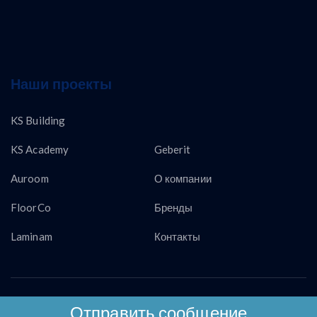
Наши проекты
KS Building
KS Academy
Geberit
Auroom
О компании
FloorCo
Бренды
Laminam
Контакты
Copyright © KS LUX INTERTRADING 2026
Отправить сообщение