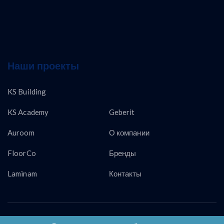
Наши проекты
KS Building
KS Academy
Geberit
Auroom
О компании
FloorCo
Бренды
Laminam
Контакты
Copyright © KS LUX INTERTRADING 2026