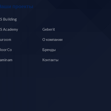
Наши проекты
S Building
S Academy
Geberit
uroom
О компании
loorCo
Бренды
aminam
Контакты