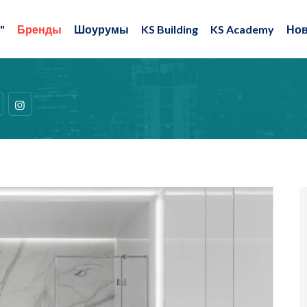
"
Бренды
Шоурумы
KS Building
KS Academy
Нов