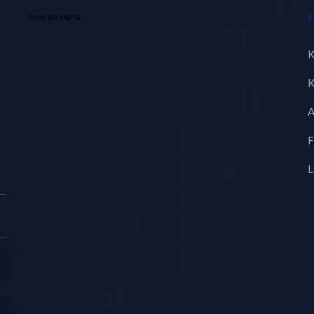
загрузка карты...
K
K
A
F
L