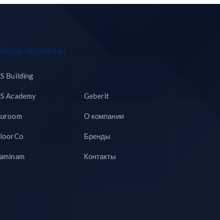
Наши проекты
S Building
S Academy
Geberit
uroom
О компании
loorCo
Бренды
aminam
Контакты