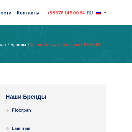
ости
Контакты
+99878 148 00 84
RU
ная
Бренды
Двери Скрытого Монтажа PROFILINI
Наши Бренды
Floorpan
Laminam