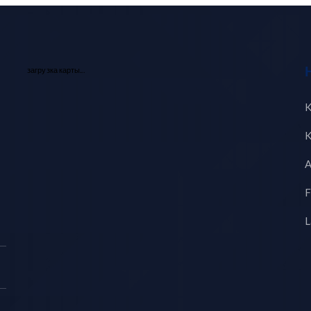
загрузка карты...
K
K
A
F
L