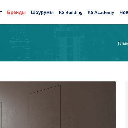
"
Бренды
Шоурумы
KS Building
KS Academy
Нов
Глав